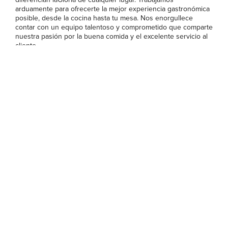
arduamente para ofrecerte la mejor experiencia gastronómica
posible, desde la cocina hasta tu mesa. Nos enorgullece
contar con un equipo talentoso y comprometido que comparte
nuestra pasión por la buena comida y el excelente servicio al
cliente.
Nuestra atención al detalle
En laGloria, creemos que los pequeños detalles marcan la
diferencia. Desde la presentación impecable de nuestros
platos hasta el servicio excepcional que brindamos a nuestros
clientes, nos esforzamos por superar tus expectativas en cada
visita. Cuidamos cada aspecto de tu experiencia gastronómica,
desde la calidad de los ingredientes hasta la decoración de
nuestros paquetes, para garantizar que disfrutes de una
experiencia inolvidable en cada momento.
Para concluir
En definitiva, laGloria es mucho más que un local de comida
para llevar. Somos un destino gastronómico donde la pasión
por la buena comida se combina con un servicio excepcional y
una atención al detalle inigualable. Únete a nosotros y